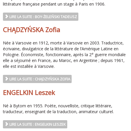
littérature française pendant un stage à Paris en 1906.
LIRE LA SUITE : BOY-ŻELEŃSKI TADEUSZ
CHĄDZYŃSKA Zofia
Née à Varsovie en 1912, morte à Varsovie en 2003. Traductrice,
écrivaine, divulgatrice de la littérature de l’Amérique Latine en
e
Pologne. Économiste, fonctionnaire, après la 2
guerre mondiale
elle a séjourné en France, au Maroc, en Argentine ; depuis 1961,
elle est installée à Varsovie.
LIRE LA SUITE : CHĄDZYŃSKA ZOFIA
ENGELKIN Leszek
Né à Bytom en 1955. Poète, nouvelliste, critique littéraire,
traducteur, enseignant de la traduction, animateur culturel.
LIRE LA SUITE : ENGELKIN LESZEK