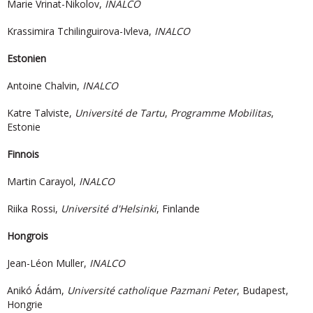
Marie Vrinat-Nikolov,
INALCO
Krassimira Tchilinguirova-Ivleva,
INALCO
Estonien
Antoine Chalvin,
INALCO
Katre Talviste,
Université de Tartu
,
Programme Mobilitas
,
Estonie
Finnois
Martin Carayol,
INALCO
Riika Rossi,
Université d'Helsinki
, Finlande
Hongrois
Jean-Léon Muller,
INALCO
Anikó Ádám,
Université catholique Pazmani Peter
, Budapest,
Hongrie