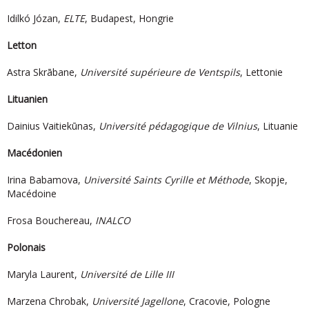
Idilkó Józan,
ELTE
, Budapest, Hongrie
Letton
Astra Skrābane,
Université supérieure de Ventspils
, Lettonie
Lituanien
Dainius Vaitiekūnas,
Université pédagogique de Vilnius
, Lituanie
Macédonien
Irina Babamova,
Université Saints Cyrille et Méthode
, Skopje,
Macédoine
Frosa Bouchereau,
INALCO
Polonais
Maryla Laurent,
Université de Lille III
Marzena Chrobak,
Université Jagellone
, Cracovie, Pologne