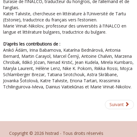
Eurasie de l’INALCO, traducteur du hongrois, de l’allemand et de
l’anglais.
Katre Talviste, chercheuse en littérature à l’Université de Tartu
(Estonie), traductrice du français vers l’estonien.
Marie Vrinat-Nikolov, professeur des universités à l’INALCO en
langue et littérature bulgares, traductrice du bulgare.
D’après les contributions de :
Anikó Ádám, Irina Babamova, Katarína Bednárová, Antonia
Bernard, Martin Carayol, Marcel Černý, Antoine Chalvin, Marzena
Chrobak, Ildikó Józan, Nenad Krstić, Jean Kudela, Mirela Kumbaro,
Maryla Laurent, Hélène Lenz, Nike K. Pokorn, Riikka Rossi, Mojca
Schlamberger Brezar, Tatiana Sirotchouk, Astra Skrābane,
Jovanka Šotolová, Katre Talviste, Eriona Tartari, Krassimira
Tchilinguirova-Ivleva, Dainius Vaitiekūnas et Marie Vrinat-Nikolov.
Suivant
Copyright © 2026 histrad - Tous droits réservés