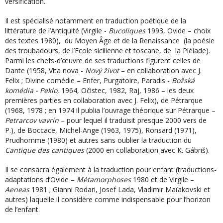
versification.
Il est spécialisé notamment en traduction poétique de la
littérature de l’Antiquité (Virgile -
Bucoliques
1993, Ovide – choix
des textes 1980), du Moyen Âge et de la Renaissance (la poésie
des troubadours, de l’Ecole sicilienne et toscane, de la Pléiade).
Parmi les chefs-d’œuvre de ses traductions figurent celles de
Dante (1958, Vita nova -
Nový život
– en collaboration avec J.
Felix ; Divine comédie – Enfer, Purgatoire, Paradis -
Božská
komédia - Peklo
, 1964, Očistec, 1982, Raj, 1986 – les deux
premières parties en collaboration avec J. Felix), de Pétrarque
(1968, 1978 ; en 1974 il publia l’ouvrage théorique sur Pétrarque –
Petrarcov vavrín
– pour lequel il traduisit presque 2000 vers de
P.), de Boccace, Michel-Ange (1963, 1975), Ronsard (1971),
Prudhomme (1980) et autres sans oublier la traduction du
Cantique des cantiques
(2000 en collaboration avec K. Gábriš).
Il se consacra également à la traduction pour enfant (traductions-
adaptations d’Ovide –
Métamorphoses
1980 et de Virgile –
Aeneas
1981 ; Gianni Rodari, Josef Lada, Vladimir Maïakovski et
autres) laquelle il considère comme indispensable pour l’horizon
de l’enfant.