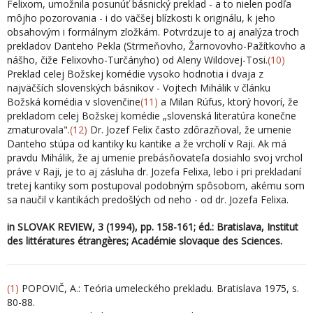
Felixom, umožnila posunúť básnický preklad - a to nielen podľa
môjho po­zorovania - i do väčšej blízkosti k originálu, k jeho
obsahovým i formálnym zložkám. Potvrdzuje to aj analýza troch
prekladov Danteho Pekla (Strmeňovho, Žarnovovho-Pažítkovho a
nášho, čiže Felixovho-Turčányho) od Aleny Wildovej-Tosi.
(10)
Preklad celej Božskej komédie vysoko hodnotia i dvaja z
najväčších slovenských básnikov - Vojtech Mihálik v článku
Božská komédia v slovenčine
(11)
a Milan Rúfus, ktorý hovorí, že
prekladom celej Božskej komédie „slovenská literatúra konečne
zmaturovala".
(12)
Dr. Jozef Felix často zdôrazňoval, že umenie
Danteho stúpa od kantiky ku kantike a že vr­cholí v Raji. Ak má
pravdu Mihálik, že aj umenie prebásňovateľa dosiahlo svoj vrchol
práve v Raji, je to aj zásluha dr. Jozefa Felixa, lebo i pri prekladaní
tretej kantiky som postupoval podobným spôsobom, akému som
sa naučil v kantikách predošlých od neho - od dr. Jozefa Felixa.
in SLOVAK REVIEW, 3 (1994), pp. 158-161; éd.: Bratislava, Institut
des littératures étrangères; Académie slovaque des Sciences.
(1)
POPOVIČ, A.: Teória umeleckého prekladu. Bratislava 1975, s.
80-88.