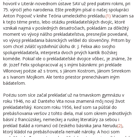
hovoril v Literár-novednom ústave SAV už pred piatimi rokmi, pri
75. výročí jeho narodenia. Ešte predtým písal o našej spolupráci
Anton Popovič v knihe Teória umeleckého pre­kladu.
(1)
Vraciam sa
k tejto téme preto, lebo otázku prekladateľských dvojíc, ktoré
vznikali najmä v posledných desaťročiach, pokladám za dôležitý
moment vo vývoji nášho prekladateľstva, presnejšie povedané,
vo vývoji prekladania básnických veľdiel do slovenčiny. Pritom by
som chcel zvlášť vyzdvihnúť úlohu dr. J. Felixa ako svoj­ho
spoluprekladateľa, interpreta dvoch prvých kantík Božskej
komédie. Pokiaľ ide o prekladateľské dvojice vôbec, je známe, že
dr. Jozef Felix spolupracoval aj s iný­mi básnikmi: pri preklade
Villonovej poézie až s tromi, s Jánom Kostrom, Jánom Smrekom
a s Ivanom Mojíkom. Ale tento priestor prenechávam iným
bádateľom.
Poéziu som síce začal prekladať už na trnavskom gymnáziu v
roku 1946, no až Danteho Vita nova znamená môj nový život
prekladateľský. Koncom roku 1956, keď som sa púšťal do
prebásňovania veršov z tohto diela, mal som okrem jednotlivých
básní z francúzskej, nemeckej a ruskej literatúry za sebou i
preklad Balád a romancí od českého básnika Jana Nerudu
(2)
,
ktorý kládol na prebásňovateľa nemalé nároky. A hoci som