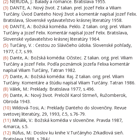
(2)
NERUDA, J.: Balady a romance. Bratislava 1955.
(3)
DANTE, A.: Nový život. Z talian. prel. Jozef Felix a Viliam
Turčány. Úvod Danteho Nový život a komentár napísal Jozef Felix.
Bratislava, Slovenské vydavateľstvo krásnej literatúry 1958.
(4)
DANTE, A.: Božská komédia. Peklo. Z talian. orig. prel. Viliam
Turčány a Jozef Felix. Komentár napísal Jozef Felix. Bratislava,
Slovenské vydavateľstvo krásnej literatúry 1964.
(5)
Turčány, V. : Cestou zo Slávičieho údolia. Slovenské pohľady,
1977, č.7, s.99.
(6)
Dante, A.: Božská komédia: Očistec. Z talian. orig. prel. Viliam
Turčány a Jozef Felix. Podľa poznámok Jozefa Felixa komentár
napísal Viliam Turčány, Tatran 1982.
(7)
Dante, A.: Božská komédia: Raj. Z talian. orig. prel. Viliam
Turčány. Komentáre a štúdiu napísal Viliam Turčány. Tatran 1986.
(8)
Válek, M.: Preklady. Bratislava 1977, s.496.
(9)
Dante, A.: Nový život. Preložil Karol Strmeň, Ružomberok,
Obroda 1943.
(10)
Wildová-Tosi, A.: Preklady Danteho do slovenčiny. Revue
svetovej literatúry, 29, 1993, č.5, s.76-79.
(11)
Mihálik, V.: Božská komédia v slovenčine. Pravda 1987,
4.marca, s.5.
(12)
Rúfus, M.: Doslov ku knihe V.Turčányho Zrkadlová sieň.
Bratislava 1988, s.284.(