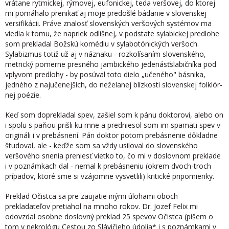
vrátane rytmickej, rýmovej, eufonickej, teda veršovej, do ktorej
mi pomáhalo prenikať aj moje predošlé bádanie v slovenskej
versifikácii. Práve znalosť slovenských veršových systémov ma
viedla k tomu, že napriek odlišnej, v pod­state sylabickej predlohe
som prekladal Božskú komédiu v sylabotónických veršoch.
Sylabizmus totiž už aj v náznaku - rozkolísaním slovenského,
metrický pomerne pres­ného jambického jedenásťslabičníka pod
vplyvom predlohy - by posúval toto dielo „učeného" básnika,
jedného z najučenejších, do neželanej blízkosti slovenskej folklór­
nej poézie.
Keď som doprekladal spev, zašiel som k pánu doktorovi, alebo on
i spolu s paňou prišli ku mne a predniesol som im spamäti spev v
origináli i v prebásnení. Pán doktor potom prebásnenie dôkladne
študoval, ale - keďže som sa vždy usiloval do slovenského
veršového snenia preniesť vietko to, čo mi v doslovnom preklade
i v poznámkach dal - nemal k prebásneniu (okrem dvoch-troch
prípadov, ktoré sme si vzájomne vysvetlili) kritické pripomienky.
Preklad Očistca sa pre zaujatie inými úlohami oboch
prekladateľov pretiahol na mnoho rokov. Dr. Jozef Felix mi
odovzdal osobne doslovný preklad 25 spevov Očistca (píšem o
tom v nekrológu Cestou zo Slávičieho údolia* i s poznámkami v