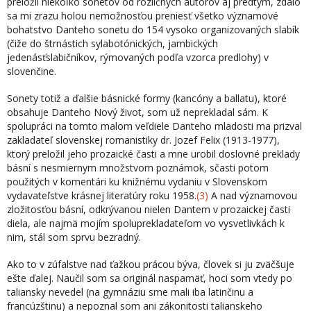
preložil niekoľko sonetov od rozličných autorov aj predtým, zdalo
sa mi zrazu holou nemožnosťou preniesť všetko významové
bohatstvo Danteho sonetu do 154 vysoko organizovaných slabík
(čiže do štrnástich sylabotónických, jambických
jedenásťslabičníkov, rýmovaných podľa vzorca predlohy) v
slovenčine.
Sonety totiž a ďalšie básnické formy (kancóny a ballatu), ktoré
obsahuje Danteho Nový život, som už neprekladal sám. K
spolupráci na tomto malom veľdiele Danteho mladosti ma prizval
zakladateľ slovenskej romanistiky dr. Jozef Felix (1913-1977),
ktorý preložil jeho prozaické časti a mne urobil doslovné preklady
básní s nesmier­nym množstvom poznámok, sčasti potom
použitých v komentári ku knižnému vydaniu v Slovenskom
vydavateľstve krásnej literatúry roku 1958.
(3)
A nad významovou
zlo­žitosťou básní, odkrývanou nielen Dantem v prozaickej časti
diela, ale najmä mojím spoluprekladateľom vo vysvetlivkách k
nim, stál som sprvu bezradný.
Ako to v zúfalstve nad ťažkou prácou býva, človek si ju zväčšuje
ešte ďalej. Naučil som sa originál naspamäť, hoci som vtedy po
taliansky nevedel (na gymnáziu sme ma­li iba latinčinu a
francúzštinu) a nepoznal som ani zákonitosti talianskeho