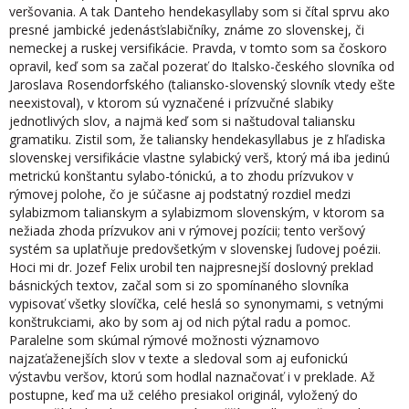
veršovania. A tak Danteho hendekasyllaby som si čítal sprvu ako
presné jambické jedenásťslabičníky, známe zo slovenskej, či
nemeckej a ruskej versifikácie. Pravda, v tomto som sa čoskoro
opravil, keď som sa začal pozerať do Italsko-českého slovníka od
Jarosla­va Rosendorfského (taliansko-slovenský slovník vtedy ešte
neexistoval), v ktorom sú vyznačené i prízvučné slabiky
jednotlivých slov, a najmä keď som si naštudoval ta­liansku
gramatiku. Zistil som, že taliansky hendekasyllabus je z hľadiska
slovenskej versifikácie vlastne sylabický verš, ktorý má iba jedinú
metrickú konštantu sylabo-tónickú, a to zhodu prízvukov v
rýmovej polohe, čo je súčasne aj podstatný rozdiel medzi
sylabizmom talianskym a sylabizmom slovenským, v ktorom sa
nežiada zho­da prízvukov ani v rýmovej pozícii; tento veršový
systém sa uplatňuje predovšetkým v slovenskej ľudovej poézii.
Hoci mi dr. Jozef Felix urobil ten najpresnejší doslovný preklad
básnických textov, začal som si zo spomínaného slovníka
vypisovať všetky slovíčka, celé heslá so synony­mami, s vetnými
konštrukciami, ako by som aj od nich pýtal radu a pomoc.
Paralelne som skúmal rýmové možnosti významovo
najzaťaženejších slov v texte a sledoval som aj eufonickú
výstavbu veršov, ktorú som hodlal naznačovať i v preklade. Až
postup­ne, keď ma už celého presiakol originál, vyložený do