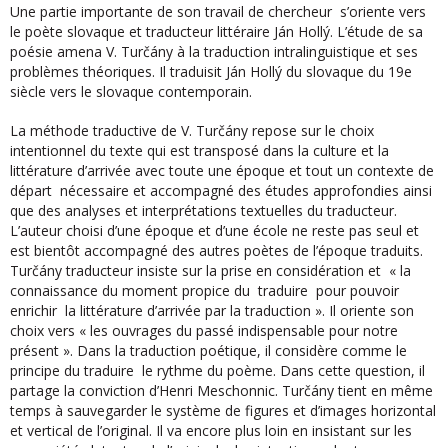
Une partie importante de son travail de chercheur s’oriente vers
le poète slovaque et traducteur littéraire Ján Hollý. L’étude de sa
poésie amena V. Turčány à la traduction intralinguistique et ses
problèmes théoriques. Il traduisit Ján Hollý du slovaque du 19e
siècle vers le slovaque contemporain.
La méthode traductive de V. Turčány repose sur le choix
intentionnel du texte qui est transposé dans la culture et la
littérature d’arrivée avec toute une époque et tout un contexte de
départ nécessaire et accompagné des études approfondies ainsi
que des analyses et interprétations textuelles du traducteur.
L’auteur choisi d’une époque et d’une école ne reste pas seul et
est bientôt accompagné des autres poètes de l’époque traduits.
Turčány traducteur insiste sur la prise en considération et « la
connaissance du moment propice du traduire pour pouvoir
enrichir la littérature d’arrivée par la traduction ». Il oriente son
choix vers « les ouvrages du passé indispensable pour notre
présent ». Dans la traduction poétique, il considère comme le
principe du traduire le rythme du poème. Dans cette question, il
partage la conviction d’Henri Meschonnic. Turčány tient en même
temps à sauvegarder le système de figures et d’images horizontal
et vertical de l’original. Il va encore plus loin en insistant sur les