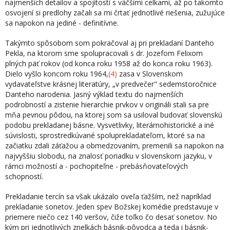
najmenších detailov a spojitostí s väčšími celkami, až po takomto
osvojení si predlohy začali sa mi črtať jednotlivé riešenia, zužujúce
sa napokon na jediné - definitívne.
Takýmto spôsobom som pokračoval aj pri prekladaní Danteho
Pekla, na ktorom sme spolupracovali s dr. Jozefom Felixom
plných päť rokov (od konca roku 1958 až do konca roku 1963).
Dielo vyšlo koncom roku 1964,
(4)
zasa v Slovenskom
vydavateľstve krásnej literatúry, „v predvečer" sedemstoročnice
Danteho narodenia. Jasný výklad textu do najmenších
podrobností a zistenie hierarchie prvkov v origináli stali sa pre
mňa pevnou pôdou, na ktorej som sa usiloval budovať slovenskú
podobu prekladanej básne. Vysvetlivky, literárnohistorické a iné
súvislosti, sprostredkúvané spoluprekladateľom, ktoré sa na
začiatku zdali záťažou a obmedzovaním, premenili sa napokon na
najvyššiu slobodu, na znalosť poriadku v slovenskom jazyku, v
rámci možností a - pochopiteľne - prebásňovateľových
schopností.
Prekladanie tercín sa však ukázalo oveľa ťažším, než napríklad
prekladanie sone­tov. Jeden spev Božskej komédie predstavuje v
priemere niečo cez 140 veršov, čiže toľko čo desať sonetov. No
kým pri jednotlivých znelkách básnik-pôvodca a teda i básnik-