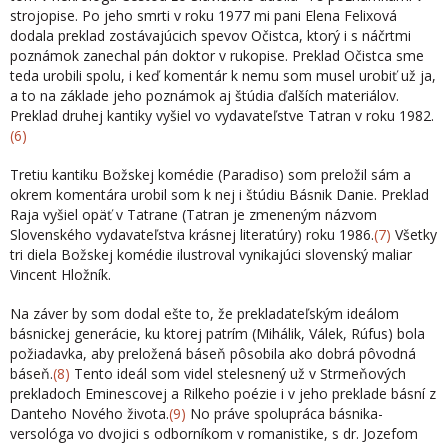
strojopise. Po jeho smrti v roku 1977 mi pani Elena Felixová
dodala preklad zostávajúcich spevov Očistca, ktorý i s náčrtmi
poznámok zanechal pán doktor v rukopise. Preklad Očistca sme
teda urobili spolu, i keď komentár k nemu som musel urobiť už ja,
a to na základe jeho poznámok aj štúdia ďalších materiálov.
Preklad druhej kantiky vyšiel vo vydavateľstve Tatran v roku 1982.
(6)
Tretiu kantiku Božskej komédie (Paradiso) som preložil sám a
okrem komentára urobil som k nej i štúdiu Básnik Danie. Preklad
Raja vyšiel opäť v Tatrane (Tatran je zmeneným názvom
Slovenského vydavateľstva krásnej literatúry) roku 1986.
(7)
Všetky
tri diela Božskej komédie ilustroval vynikajúci slovenský maliar
Vincent Hložník.
Na záver by som dodal ešte to, že prekladateľským ideálom
básnickej generácie, ku ktorej patrím (Mihálik, Válek, Rúfus) bola
požiadavka, aby preložená báseň pôsobila ako dobrá pôvodná
báseň.
(8)
Tento ideál som videl stelesnený už v Strmeňových
prekla­doch Eminescovej a Rilkeho poézie i v jeho preklade básní z
Danteho Nového života.
(9)
No práve spolupráca básnika-
versológa vo dvojici s odborníkom v romanistike, s dr. Jozefom