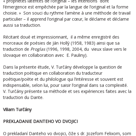
« propriétés latentes de l’original – les intentions dont
l’émergence est empêchée par la langue de l’original et la forme
choisie. » Son souci du rythme l’amène à une méthode de travail
particulier – il apprend l’original par cœur, le déclame et déclame
aussi sa traduction.
Récitant doué et impressionnant, il a même enregistré des
morceaux de poésies de Ján Hollý (1958, 1983) ainsi que sa
traduction de
Proglas
(1996, 1998, 2004, du vieux slave vers le
slovaque en collaboration avec E. Pauliny).
Dans la présente étude, V. Turčány développe la question de
traduction poétique en collaboration du traducteur
poétique/poète et du philologue qui l’intéresse et souvent est
indispensable, selon lui, pour saisir l’original dans sa complexité.
V. Turčány présente sa méthode et ses expériences faites avec la
traduction du Dante.
Viliam Turčány
PREKLADANIE DANTEHO VO DVOJICI
O prekladaní Danteho vo dvojici, čiže s dr. Jozefom Felixom, som