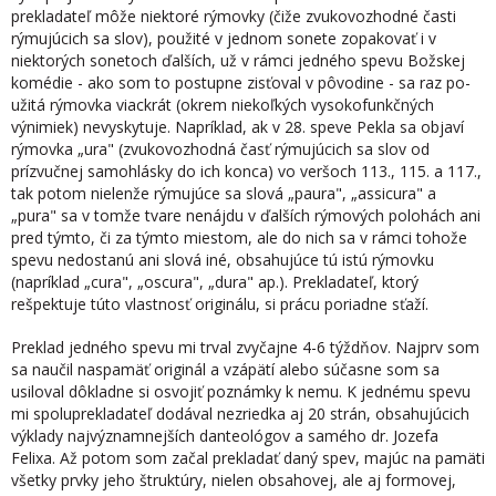
prekladateľ môže niektoré rýmovky (čiže zvukovozhodné časti
rýmujúcich sa slov), použité v jednom sonete zopakovať i v
niektorých sonetoch ďalších, už v rámci jedného spevu Božskej
komédie - ako som to postupne zisťoval v pôvodine - sa raz po­
užitá rýmovka viackrát (okrem niekoľkých vysokofunkčných
výnimiek) nevyskytuje. Napríklad, ak v 28. speve Pekla sa objaví
rýmovka „ura" (zvukovozhodná časť rýmu­júcich sa slov od
prízvučnej samohlásky do ich konca) vo veršoch 113., 115. a 117.,
tak potom nielenže rýmujúce sa slová „paura", „assicura" a
„pura" sa v tomže tvare nenájdu v ďalších rýmových polohách ani
pred týmto, či za týmto miestom, ale do nich sa v rámci tohože
spevu nedostanú ani slová iné, obsahujúce tú istú rýmovku
(napríklad „cura", „oscura", „dura" ap.). Prekladateľ, ktorý
rešpektuje túto vlastnosť originálu, si prácu poriadne sťaží.
Preklad jedného spevu mi trval zvyčajne 4-6 týždňov. Najprv som
sa naučil na­spamäť originál a vzápätí alebo súčasne som sa
usiloval dôkladne si osvojiť poznámky k nemu. K jednému spevu
mi spoluprekladateľ dodával nezriedka aj 20 strán, obsahu­júcich
výklady najvýznamnejších danteológov a samého dr. Jozefa
Felixa. Až potom som začal prekladať daný spev, majúc na pamäti
všetky prvky jeho štruktúry, nielen obsahovej, ale aj formovej,